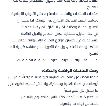
امتلاك موقع ويب يبدو رائعًا وسهل الاستخدام للغاية هو
المفتاح.
صفحات المنتجات والفئات الخاصة بك مثل الأبواب الأمامية
ونوافذ المتجر لنشاطك التجاري عبر الإنترنت، لذا عليك أن
تجعلها جذابة وجذابة. لكن لا تقلق، نحن هنا لدعمك!
في هذا الدليل، سنشارك بعض النصائح والحيل الرائعة
لمساعدتك في تحسين موقع التجارة الإلكترونية الخاص بك.
استعد لزيادة التفاعل، وزيادة التحويلات، ومشاهدة إيراداتك
ترتفع!
لذا، استعد للارتقاء بتجربة التجارة الإلكترونية الخاصة بك.
وصف المنتجات الواضحة والجذابة:
عندما تتحدث عن منتجاتك، اعتبرها فرصة لعرضها! تأكد من أن
أوصافك واضحة للغاية ومباشرة، ولا تنسَ تسليط الضوء على
ما يجعل كل منتج مميزًا.
استخدم كلمات تتحدث حقًا للناس وتجعلهم يشعرون
بالحماس تجاه ما يشترونه.