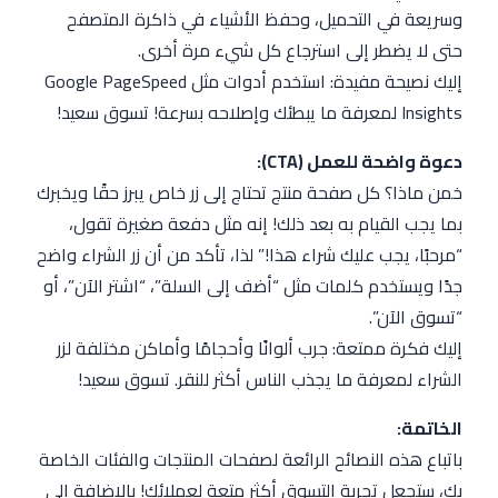
وسريعة في التحميل، وحفظ الأشياء في ذاكرة المتصفح
حتى لا يضطر إلى استرجاع كل شيء مرة أخرى.
إليك نصيحة مفيدة: استخدم أدوات مثل Google PageSpeed
Insights لمعرفة ما يبطئك وإصلاحه بسرعة! تسوق سعيد!
دعوة واضحة للعمل (CTA):
خمن ماذا؟ كل صفحة منتج تحتاج إلى زر خاص يبرز حقًا ويخبرك
بما يجب القيام به بعد ذلك! إنه مثل دفعة صغيرة تقول،
“مرحبًا، يجب عليك شراء هذا!” لذا، تأكد من أن زر الشراء واضح
جدًا ويستخدم كلمات مثل “أضف إلى السلة”، “اشتر الآن”، أو
“تسوق الآن”.
إليك فكرة ممتعة: جرب ألوانًا وأحجامًا وأماكن مختلفة لزر
الشراء لمعرفة ما يجذب الناس أكثر للنقر. تسوق سعيد!
الخاتمة:
باتباع هذه النصائح الرائعة لصفحات المنتجات والفئات الخاصة
بك، ستجعل تجربة التسوق أكثر متعة لعملائك! بالإضافة إلى