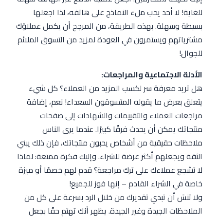
للغاية! لا أحد يحب ملء النماذج على هاتفه، لذا اجعلها
بسيطة وسهلة. بهذه الطريقة، من المرجح أن يكمل عملاؤك
مشترياتهم ويستمرون في العودة لمزيد من التسوق الملائم
للجوال!
الأدلة الاجتماعية والمراجعات:
هل تريد معرفة سر لكسب المزيد من العملاء؟ كل شيء
يتعلق بعرض ما يقوله المتسوقون السعداء! نعم، إضافة
مراجعات العملاء والتقييمات والشهادات إلى صفحات
منتجاتك يمكن أن يحدث فرقًا كبيرًا. عندما يرى الناس
ملاحظات حقيقية من أشخاص يحبون منتجاتك، فإن ذلك يبني
الثقة ويجعلهم أكثر عرضة للشراء. وإليك فكرة ممتعة: لماذا
لا تشجع عملاءك على ترك مراجعة؟ قدم لهم خصمًا أو ميزة
خاصة في الشراء القادم – إنها فوز للجميع!
ولا تنسَ أن تبدي تقديرك من خلال الرد بسرعة على كل من
الملاحظات الجيدة وغير الجيدة. يظهر أنك تهتم حقًا بجعل