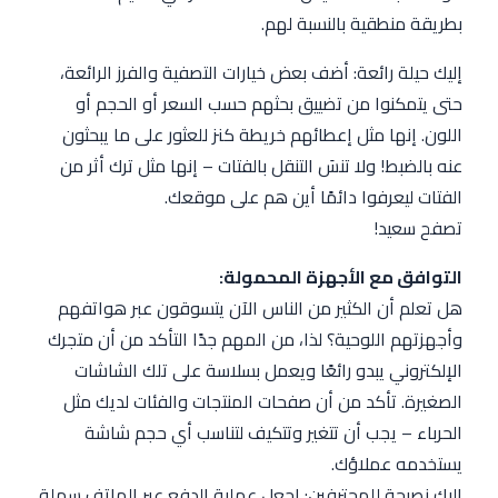
بطريقة منطقية بالنسبة لهم.
إليك حيلة رائعة: أضف بعض خيارات التصفية والفرز الرائعة،
حتى يتمكنوا من تضييق بحثهم حسب السعر أو الحجم أو
اللون. إنها مثل إعطائهم خريطة كنز للعثور على ما يبحثون
عنه بالضبط! ولا تنسَ التنقل بالفتات – إنها مثل ترك أثر من
الفتات ليعرفوا دائمًا أين هم على موقعك.
تصفح سعيد!
التوافق مع الأجهزة المحمولة:
هل تعلم أن الكثير من الناس الآن يتسوقون عبر هواتفهم
وأجهزتهم اللوحية؟ لذا، من المهم جدًا التأكد من أن متجرك
الإلكتروني يبدو رائعًا ويعمل بسلاسة على تلك الشاشات
الصغيرة. تأكد من أن صفحات المنتجات والفئات لديك مثل
الحرباء – يجب أن تتغير وتتكيف لتناسب أي حجم شاشة
يستخدمه عملاؤك.
إليك نصيحة للمحترفين: اجعل عملية الدفع عبر الهاتف سهلة