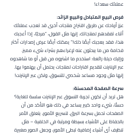
عملائك سعداء!
فرص البيع المتبادل والبيع الزائد:
عزز أرباحك عن طريق اقتراح منتجات أخرى قد تعجب عملائك
أثناء تفقدهم لمنتجاتك. إنها مثل القول، “مرحبًا، إذا أعجبك
هذا، فقد يعجبك أيضًا ذلك!” يمكنك أيضًا عرض إصدارات أكثر
فخامة من ما يبحثون عنه لإغراءهم بشراء شيء مميز.
وإليك حيلة رائعة: استخدم ما اشتروه من قبل أو ما شاهدوه
عبر الإنترنت لتقديم اقتراحات لمنتجات يحتمل أن يهتموا بها.
إنها مثل وجود مساعد شخصي للتسوق، ولكن عبر الإنترنت!
سرعة الصفحة المحسنة:
هل تريد أن تكون تجربة التسوق عبر الإنترنت سلسة للغاية؟
حسنًا، شيء واحد كبير يساعد في ذلك هو التأكد من أن
الصفحات تحمل بسرعة البرق. لتسريع الأمور، يتعلق الأمر
بالحفاظ على الأشياء بسيطة ومرتبة في الخلفية – مثل
تنظيف أي أشياء إضافية تبطئ الأمور، وجعل الصور صغيرة