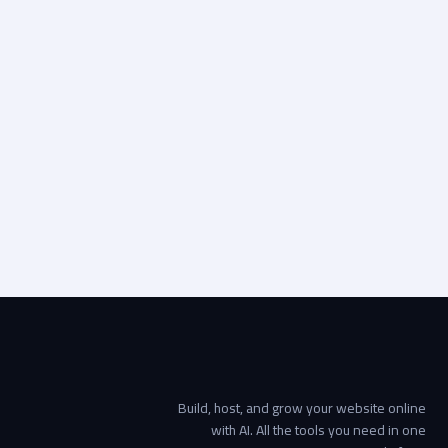
بيراميدز FC
الرياضة
2022
التصميم الرقمي, الدعم والاستضافة من WebOps, تطوير
المواقع الإلكترونية
Visit live site
Start your project →
Build, host, and grow your website online
with AI. All the tools you need in one