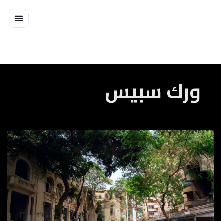
خطي
لى
لمحتوى
ورك سبيس
الجريك
كامبس