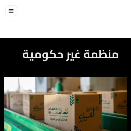
خطي
لى
لمحتوى
منظمة غير حكومية
بنك
الطعام
المصري