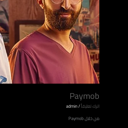
Paymob
اترك تعليقاً
/
admin
من خلال Paymob