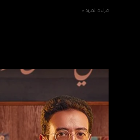
قراءة المزيد »
Paymob