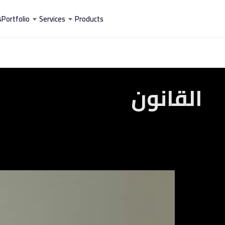
خطي
s
Portfolio
Services
Products
لى
لمحتوى
القانون
Estévez
&
Parra