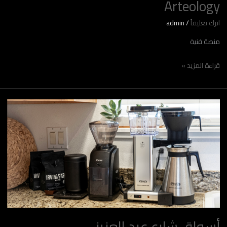
Arteology
اترك تعليقاً
/
admin
منصة فنية
قراءة المزيد »
أسواق
شارع
عبد
العزيز
أسواق شارع عبد العزيز