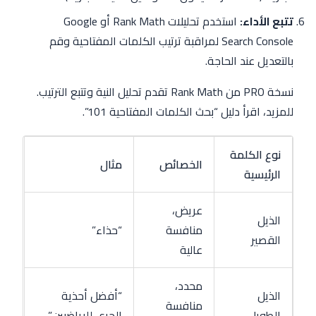
تتبع الأداء:
استخدم تحليلات Rank Math أو Google
Search Console لمراقبة ترتيب الكلمات المفتاحية وقم
بالتعديل عند الحاجة.
نسخة PRO من Rank Math تقدم تحليل النية وتتبع الترتيب.
للمزيد، اقرأ دليل “بحث الكلمات المفتاحية 101”.
نوع الكلمة
الخصائص
مثال
الرئيسية
عريض،
الذيل
منافسة
“حذاء”
القصير
عالية
محدد،
الذيل
“أفضل أحذية
منافسة
الطويل
الجري للرياضيين”