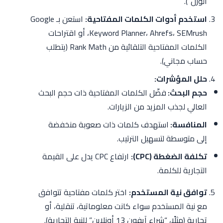
الوزن”).
استخدم أدوات الكلمات المفتاحية:
استعن بـ Google
Keyword Planner، Ahrefs، SEMrush، أو اقتراحات
الكلمات المفتاحية التلقائية من Rank Math (يتطلب
حساب مجاني).
حلل المؤشرات:
حجم البحث:
فضّل الكلمات المفتاحية ذات حجم البحث
العالي لجذب المزيد من الزيارات.
المنافسة:
استهدف كلمات ذات صعوبة منخفضة
إلى متوسطة لتسهيل الترتيب.
تكلفة الضغطة (CPC):
ارتفاع CPC يدل على القيمة
التجارية للكلمة.
توافق نية المستخدم:
اختر كلمات مفتاحية تتوافق
مع نية المستخدم سواء كانت معلوماتية، تنقلية، أو
تجارية (مثلًا، “شراء آيفون 13 أونلاين” للنية التجارية).