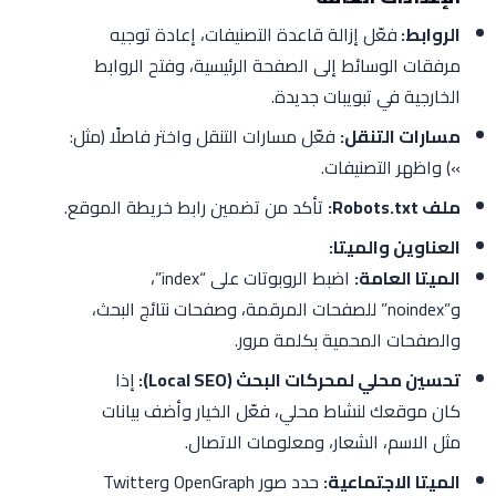
الروابط:
فعّل إزالة قاعدة التصنيفات، إعادة توجيه
مرفقات الوسائط إلى الصفحة الرئيسية، وفتح الروابط
الخارجية في تبويبات جديدة.
مسارات التنقل:
فعّل مسارات التنقل واختر فاصلًا (مثل:
») واظهر التصنيفات.
ملف Robots.txt:
تأكد من تضمين رابط خريطة الموقع.
العناوين والميتا:
الميتا العامة:
اضبط الروبوتات على “index”،
و”noindex” للصفحات المرقمة، وصفحات نتائج البحث،
والصفحات المحمية بكلمة مرور.
تحسين محلي لمحركات البحث (Local SEO):
إذا
كان موقعك لنشاط محلي، فعّل الخيار وأضف بيانات
مثل الاسم، الشعار، ومعلومات الاتصال.
الميتا الاجتماعية:
حدد صور OpenGraph وTwitter