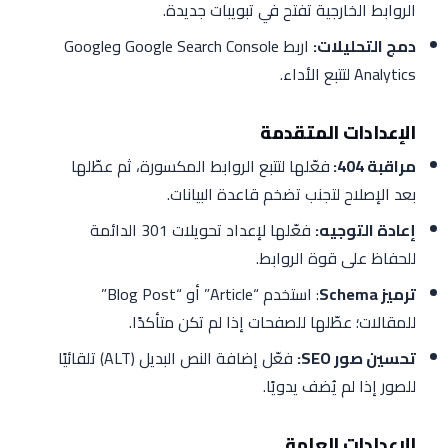
الروابط الخارجية تفتح في تبويبات جديدة.
دمج التحليلات:
اربط Google Search Console وGoogle
Analytics لتتبع الأداء.
الإعدادات المتقدمة
مراقبة 404:
فعّلها لتتبع الروابط المكسورة، ثم عطّلها
بعد الإصلاح لتجنب تضخم قاعدة البيانات.
إعادة التوجيه:
فعّلها لإعداد تحويلات 301 الدائمة
للحفاظ على قوة الروابط.
ترميز Schema
: استخدم “Article” أو “Blog Post”
للمقالات؛ عطّلها للصفحات إذا لم تكن متأكدًا.
تحسين صور SEO:
فعّل إضافة النص البديل (ALT) تلقائيًا
للصور إذا لم يُضف يدويًا.
الإعدادات العامة