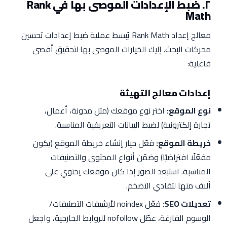
٢. ضبط الإعدادات الموصى بها في Rank
Math
معالج إعداد Rank Math يُبسط عملية ضبط إعدادات تحسين
محركات البحث. إليك الخيارات الموصى بها لتحقيق أقصى
فاعلية:
إعدادات معالج التهيئة
نوع الموقع:
اختر نوع موقعك (مثل مدونة، أعمال،
تجارة إلكترونية) لضبط البيانات التعريفية المناسبة.
خريطة الموقع:
فعّل خيار إنشاء خريطة الموقع (يكون
مفعّلًا افتراضيًا) وضمّن أنواع المحتوى والتصنيفات
المناسبة. استبعد الصور إذا كان موقعك يحتوي على
آلاف منها لتفادي التضخم.
تعديلات SEO
: فعّل noindex لأرشيفات التصنيفات/
الوسوم الفارغة، عطّل nofollow للروابط الخارجية، واجعل