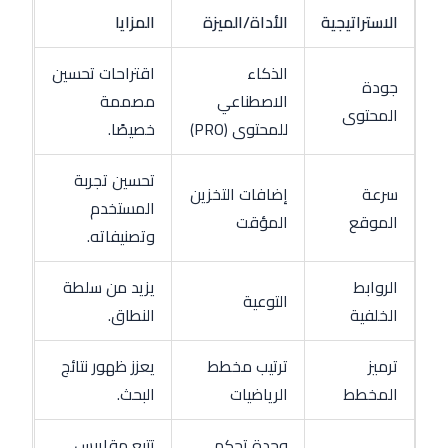
الاستراتيجية
الأداة/الميزة
المزايا
الذكاء
اقتراحات تحسين
جودة
الاصطناعي
مصممة
المحتوى
للمحتوى (PRO)
خصيصًا.
تحسين تجربة
سرعة
إضافات التخزين
المستخدم
الموقع
المؤقت
وتصنيفاته.
الروابط
يزيد من سلطة
التوعية
الخلفية
النطاق.
ترميز
ترتيب مخطط
يعزز ظهور نتائج
المخطط
الرياضيات
البحث.
وحدة تحكم
تتبع مقاييس