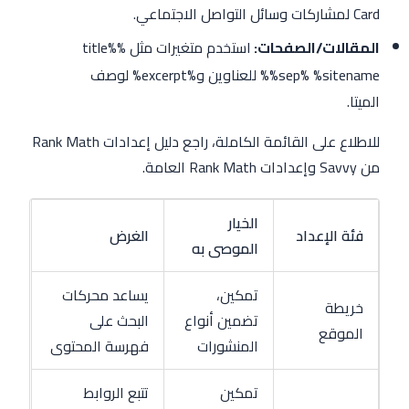
Card لمشاركات وسائل التواصل الاجتماعي.
المقالات/الصفحات:
استخدم متغيرات مثل
%title%
%sep% %sitename%
للعناوين و
%excerpt%
لوصف
الميتا.
للاطلاع على القائمة الكاملة، راجع دليل إعدادات Rank Math
من Savvy وإعدادات Rank Math العامة.
الخيار
فئة الإعداد
الغرض
الموصى به
تمكين،
يساعد محركات
خريطة
تضمين أنواع
البحث على
الموقع
المنشورات
فهرسة المحتوى
تمكين
تتبع الروابط