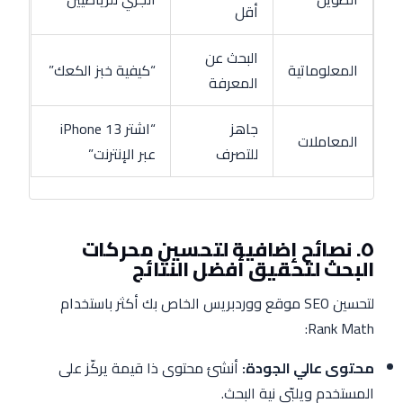
أقل
البحث عن
المعلوماتية
“كيفية خبز الكعك”
المعرفة
جاهز
“اشتر iPhone 13
المعاملات
للتصرف
عبر الإنترنت”
٥. نصائح إضافية لتحسين محركات
البحث لتحقيق أفضل النتائج
لتحسين SEO موقع ووردبريس الخاص بك أكثر باستخدام
Rank Math:
محتوى عالي الجودة:
أنشئ محتوى ذا قيمة يركّز على
المستخدم ويلبّي نية البحث.