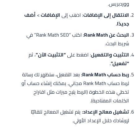
ووردبريس.
الانتقال إلى الإضافات
: اذهب إلى
الإضافات
>
أضف
جديدًا.
البحث عن Rank Math:
اكتب “Rank Math SEO” في
شريط البحث.
التثبيت والتفعيل
: اضغط على
“التثبيت الآن”
، ثم
“تفعيل”.
ربط حساب Rank Math:
بعد التفعيل، ستظهر لك رسالة
لربط حساب Rank Math مجاني. يمكنك إنشاء حساب أو
تخطي هذه الخطوة (الربط يتيح ميزات مثل اقتراح
الكلمات المفتاحية).
تشغيل معالج الإعداد:
يتم تشغيل المعالج تلقائيًا
لإرشادك خلال الإعداد الأولي.