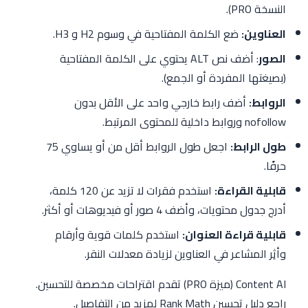
النسخة PRO).
العناوين:
ضع الكلمة المفتاحية في وسوم H2 و H3.
الصور
: أضف نص ALT يحتوي على الكلمة المفتاحية
(بصيغتها المفردة أو الجمع).
الروابط:
أضف رابط خارجي واحد على الأقل بدون
nofollow وروابط داخلية للمحتوى المرتبط.
طول الرابط:
اجعل طول الروابط أقل من أو يساوي 75
حرفًا.
قابلية القراءة:
استخدم فقرات لا تزيد عن 120 كلمة،
أدرج جدول محتويات، وأضف 4 صور أو فيديوهات أو أكثر.
قابلية قراءة العنوان:
استخدم كلمات قوية وأرقام
وأثِر المشاعر في العناوين لزيادة معدلات النقر.
Content AI (ميزة PRO) تقدم اقتراحات مخصصة للتحسين.
راجع دليل تحسين Rank Math لمزيد من التفاصيل.