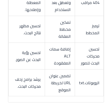
404 مراقب
وتعطيل بعد
المعطلة
الاستخدام
وإصلاحها.
تمكين
ترميز
تحسين مظهر
مخطط
المخطط
نتائج البحث.
المقالة
تحسين
إضافة سمات
تحسين رؤية
محركات
ALT
البحث عن الصور.
البحث للصور
المفقودة
تضمين عنوان
يرشد برامج زحف
الروبوتات.txt
URL لخريطة
محركات البحث.
الموقع