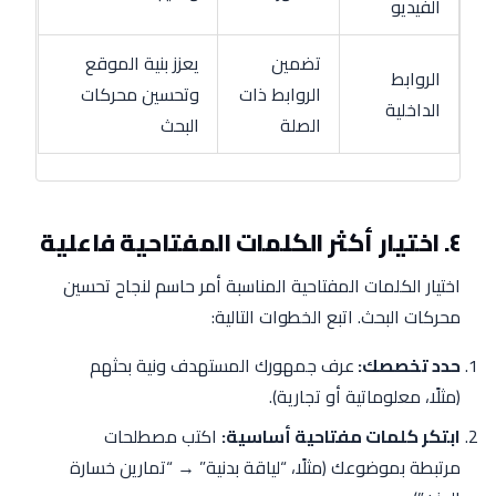
الفيديو
تضمين
يعزز بنية الموقع
الروابط
الروابط ذات
وتحسين محركات
الداخلية
الصلة
البحث
٤. اختيار أكثر الكلمات المفتاحية فاعلية
اختيار الكلمات المفتاحية المناسبة أمر حاسم لنجاح تحسين
محركات البحث. اتبع الخطوات التالية:
حدد تخصصك:
عرف جمهورك المستهدف ونية بحثهم
(مثلًا، معلوماتية أو تجارية).
ابتكر كلمات مفتاحية أساسية:
اكتب مصطلحات
مرتبطة بموضوعك (مثلًا، “لياقة بدنية” → “تمارين خسارة