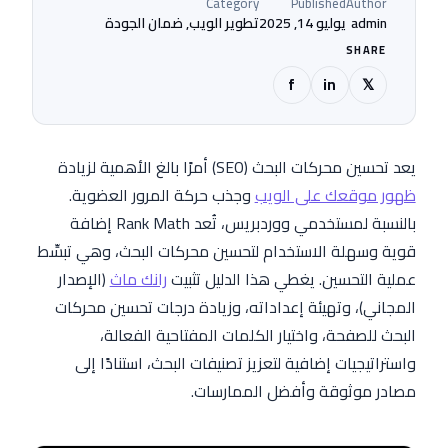
Category
Published
Author
admin
يوليو 14, 2025
تطوير الويب, ضمان الجودة
SHARE
f
in
𝕏
يعد تحسين محركات البحث (SEO) أمرًا بالغ الأهمية لزيادة
ظهور موقعك على الويب
وجذب حركة المرور العضوية.
بالنسبة لمستخدمي ووردبريس، تُعد Rank Math إضافة
قوية وسهلة الاستخدام لتحسين محركات البحث، وهي تبسِّط
عملية التحسين. يغطي هذا الدليل تثبيت
رانك ماث
(الإصدار
المجاني)، وتهيئة إعداداته، وزيادة درجات تحسين محركات
البحث للصفحة، واختيار الكلمات المفتاحية الفعالة،
واستراتيجيات إضافية لتعزيز تصنيفات البحث، استنادًا إلى
مصادر موثوقة وأفضل الممارسات.