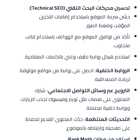
تحسين محركات البحث التقني (Technical SEO):
حسّن سرعة الموقع باستخدام إضافات التخزين
المؤقت وضغط الصور.
تأكد من توافق الموقع مع الهواتف باستخدام قالب
متجاوب.
استخدم هيكل روابط نظيف وغني بالكلمات المفتاحية.
الروابط الخلفية:
احصل على روابط من مواقع موثوقة
لزيادة المصداقية.
الترويج عبر وسائل التواصل الاجتماعي:
شارك
المحتوى على منصات مثل تويتر وفيسبوك لجذب الزيارات
وروابط خلفية محتملة.
التحديثات المنتظمة:
حدّث المحتوى القديم للحفاظ
على صلاحيته وارتباطه بالموضوع.
استفد من ميزات Rank Math: