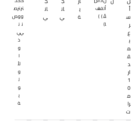
ن
أل
أل
ك
ك
خ
ل
ن
D
ار
ج
ج
أل
ف
ف
تر
تر
ص
أ
ي
ان
ان
فً
)
)
و
و
ص
س
ة
ي
ي
ا)
ن
ن
ر
ي
ي
ع
ذ
ب
و
م
ا
ق
لأ
د
و
ار
ل
1
و
0
ي
م
ة
را
ت