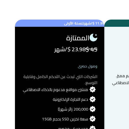
11.99 $
/شهر
للسنة الأولى
الممتازة
45 $
23.98 $
/شهر
وصول حصري
م مميز.
الشركات التي تبحث عن التحكم الكامل وقابلية
لاصطناعي
التوسع.
منشئ مواقع مدعوم بالذكاء الاصطناعي
دعم التجارة الإلكترونية
200,000 زائر شهريًا
سعة تخزين SSD بحجم 15GB
مدير حساب مخصص