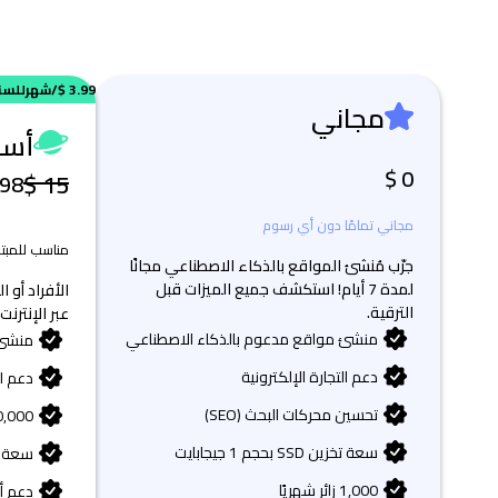
3.99 $
/شهر
للسن
مجاني
أس
0 $
15 $
98 $
مجاني تمامًا دون أي رسوم
مناسب للمبتد
جرّب مُنشئ المواقع بالذكاء الاصطناعي مجانًا
لمدة 7 أيام! استكشف جميع الميزات قبل
الأفراد أو 
الترقية.
عبر الإنترنت.
منشئ مواقع مدعوم بالذكاء الاصطناعي
منشئ 
دعم التجارة الإلكترونية
دعم ال
تحسين محركات البحث (SEO)
20,000 زائر ش
سعة تخزين SSD بحجم 1 جيجابايت
سعة تخزين 
1,000 زائر شهريًا
دعم 