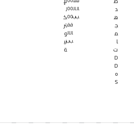
ق
ق
0
0
ض
لإ
ال
ال
0
0
د
ل
ب
ب
0
0
ه
ك
ق
ق
ج
تر
ال
ال
م
و
ب
ب
ا
ني
ت
ة
D
D
o
S