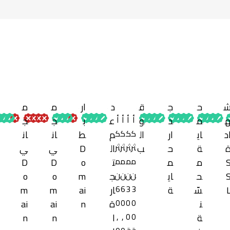
ح
ج
ق
د
ار
م
م
أ
أ
أ
أ
م
د
و
ع
ب
ج
ج
ك
ك
ك
ك
د
اي
ار
ال
م
ط
ان
ان
ثر
ثر
ثر
ثر
ة
ح
ب
ال
D
ي
ي
م
م
م
م
م
م
ت
o
D
D
ن
ن
ن
ن
ح
اي
ج
m
o
o
6
6
3
3
سّ
ة
ار
ai
m
m
0
0
0
0
ن
ة
n
ai
ai
,
,
0
0
ة
ا
n
n